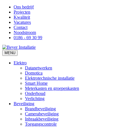
Ons bedrijf
Projecten
Kwaliteit
Vacatures
Contact
Noodstroom
0186 - 69 30 99
MENU
Elektro
Datanetwerken
Domotica
Elektrotechnische installatie
Smart Home
Meterkasten en groepenkasten
Onderhoud
Verlichting
Beveiliging
Brandbeveiliging
Camerabeveiliging
Inbraakbeveiliging
Toegangscontrole