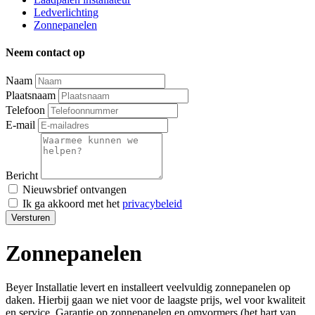
Ledverlichting
Zonnepanelen
Neem contact op
Leave
Naam
this
Plaatsnaam
field
Telefoon
blank
E-mail
Bericht
Nieuwsbrief ontvangen
Ik ga akkoord met het
privacybeleid
Versturen
Zonnepanelen
Beyer Installatie levert en installeert veelvuldig zonnepanelen op
daken. Hierbij gaan we niet voor de laagste prijs, wel voor kwaliteit
en service. Garantie op zonnepanelen en omvormers (het hart van