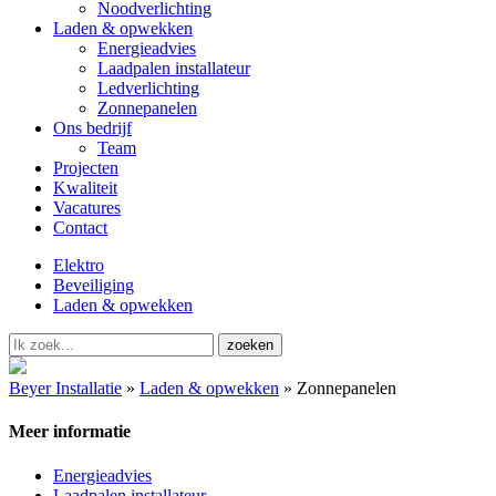
Noodverlichting
Laden & opwekken
Energieadvies
Laadpalen installateur
Ledverlichting
Zonnepanelen
Ons bedrijf
Team
Projecten
Kwaliteit
Vacatures
Contact
Elektro
Beveiliging
Laden & opwekken
Beyer Installatie
»
Laden & opwekken
»
Zonnepanelen
Meer informatie
Energieadvies
Laadpalen installateur